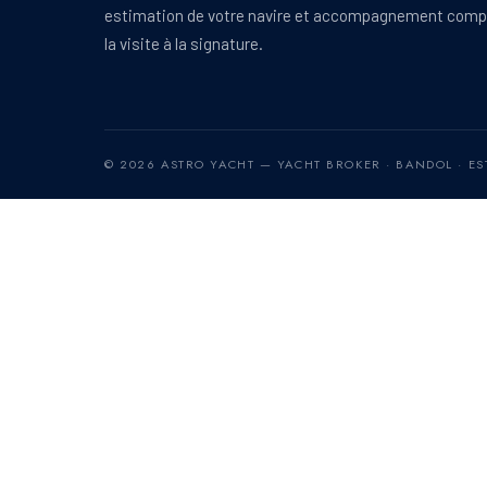
estimation de votre navire et accompagnement comp
la visite à la signature.
© 2026 ASTRO YACHT — YACHT BROKER · BANDOL · EST