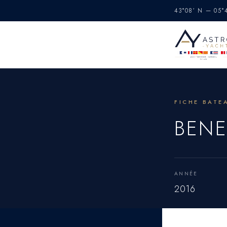
43°08′ N — 05
FICHE BATE
BENE
ANNÉE
2016