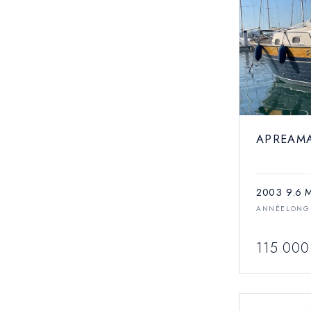
APREAMA
2003
9.6 
ANNÉE
LONG
115 000