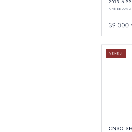
2013
6.99
ANNÉE
LONG
39 000 
VENDU
CNSO S