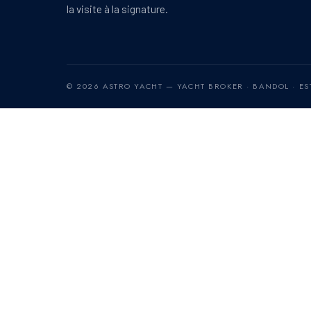
la visite à la signature.
© 2026 ASTRO YACHT — YACHT BROKER · BANDOL · EST