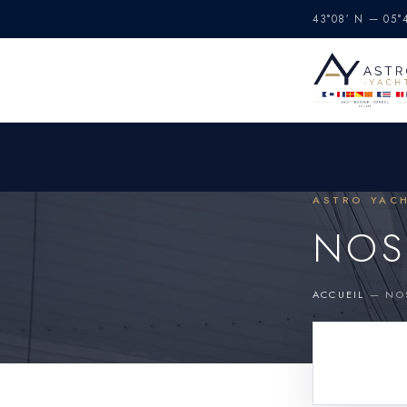
43°08′ N — 05
ASTRO YACH
NOS
ACCUEIL
— NOS